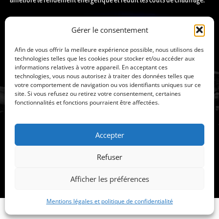
Gérer le consentement
Jacuzzi-
Nos spas
Afin de vous offrir la meilleure expérience possible, nous utilisons des
Atlantique
Spas
technologies telles que les cookies pour stocker et/ou accéder aux
L'excellence
pour
informations relatives à votre appareil. En acceptant ces
®
Jacuzzi
les
technologies, vous nous autorisez à traiter des données telles que
Nous
particuliers
votre comportement de navigation ou vos identifiants uniques sur ce
contacter
Spas
site. Si vous refusez ou retirez votre consentement, certaines
13 Rue Lambertz
Prendre
pour
fonctionnalités et fonctions pourraient être affectées.
Villeneuve les
rendez-
les
Salines
vous
professionnels
Spas
17000 La Rochelle
Accepter
de
05 46 29 00 28
nage
06 42 01 35 46
Refuser
Saunas et
hammams
CONTACT
RENDEZ-VOUS
Afficher les préférences
Mentions légales et politique de confidentialité
Mentions légales et politique de confidentialité