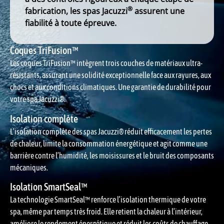
®
fabrication, les spas Jacuzzi
assurent une
fiabilité à toute épreuve.
Coques TriFusion™
Les coques TriFusion™ intègrent trois couches de matériaux ultra-
résistants, assurant une solidité exceptionnelle face aux rayures, aux
chocs et aux conditions climatiques. Une garantie de durabilité pour
votre spa Jacuzzi®.
Isolation complète
L’isolation complète des spas Jacuzzi® réduit efficacement les pertes
de chaleur, limite la consommation énergétique et agit comme une
barrière contre l’humidité, les moisissures et le bruit des composants
mécaniques.
Isolation SmartSeal™
La technologie SmartSeal™ renforce l’isolation thermique de votre
spa, même par temps très froid. Elle retient la chaleur à l’intérieur,
améliore le rendement énergétique et réduit les coûts de chauffage.