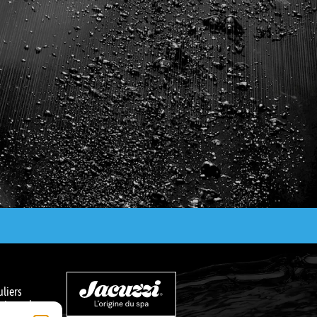
uliers
ssionnels