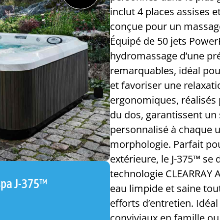
inclut 4 places assises 
conçue pour un massage
Équipé de 50 jets Power
hydromassage d’une pré
remarquables, idéal pou
et favoriser une relaxat
ergonomiques, réalisés 
du dos, garantissent un 
personnalisé à chaque ut
morphologie. Parfait pou
extérieure, le J-375™ se
technologie CLEARRAY A
spa J-375™
eau limpide et saine to
efforts d’entretien. Id
conviviaux en famille ou