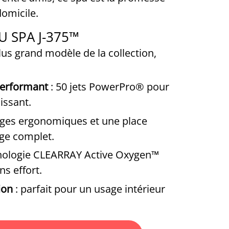
domicile.
U SPA J-375™
plus grand modèle de la collection,
performant
: 50 jets PowerPro® pour
issant.
èges ergonomiques et une place
ge complet.
nologie CLEARRAY Active Oxygen™
s effort.
ion
: parfait pour un usage intérieur