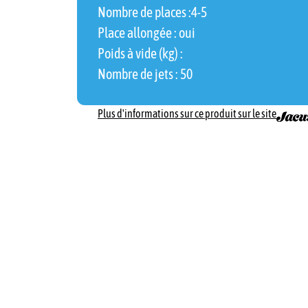
Nombre de places :
4
-5
Place allongée : oui
Poids à vide (kg) :
Nombre de jets : 50
Plus d'informations sur ce produit sur le site