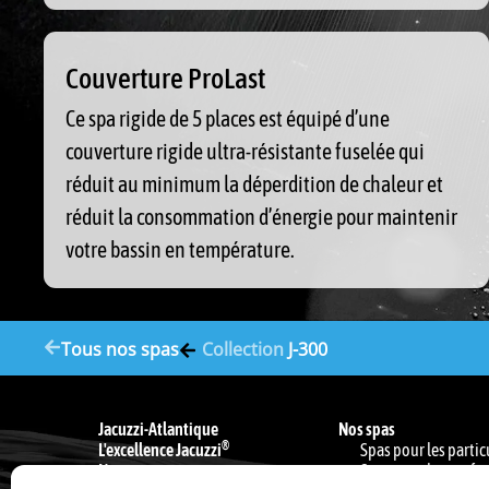
Couverture ProLast
Ce spa rigide de 5 places est équipé d’une
couverture rigide ultra-résistante fuselée qui
réduit au minimum la déperdition de chaleur et
réduit la consommation d’énergie pour maintenir
votre bassin en température.
Tous nos spas
Collection
J-300
Jacuzzi-Atlantique
Nos spas
®
L'excellence Jacuzzi
Spas pour les partic
Nous contacter
Spas pour les profe