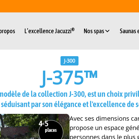
®
 propos
L’excellence Jacuzzi
Nos spas
Saunas
J-300
J-375™
modèle de la collection J-300, est un choix pri
 séduisant par son élégance et l'excellence de 
Avec ses dimensions carr
4
-5
propose un espace génére
places
personnes dans le plus 