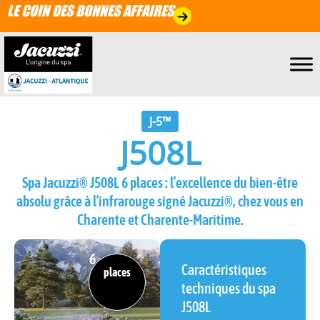
LE COIN DES BONNES AFFAIRES
J-5™
J508L
Spa Jacuzzi® J508L 6 places : l’excellence du bien-être
absolu grâce à l’infrarouge signé Jacuzzi®, chez vous en
Charente et Charente-Maritime.
6
Caractéristiques
places
techniques du spa
J508L