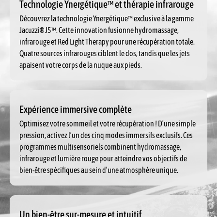
Technologie Ynergétique™ et thérapie infrarouge
Découvrez la technologie Ynergétique™ exclusive à la gamme
Jacuzzi® J5™. Cette innovation fusionne hydromassage,
infrarouge et Red Light Therapy pour une récupération totale.
Quatre sources infrarouges ciblent le dos, tandis que les jets
apaisent votre corps de la nuque aux pieds.
Expérience immersive complète
Optimisez votre sommeil et votre récupération ! D’une simple
pression, activez l’un des cinq modes immersifs exclusifs. Ces
programmes multisensoriels combinent hydromassage,
infrarouge et lumière rouge pour atteindre vos objectifs de
bien-être spécifiques au sein d’une atmosphère unique.
Un bien-être sur-mesure et intuitif