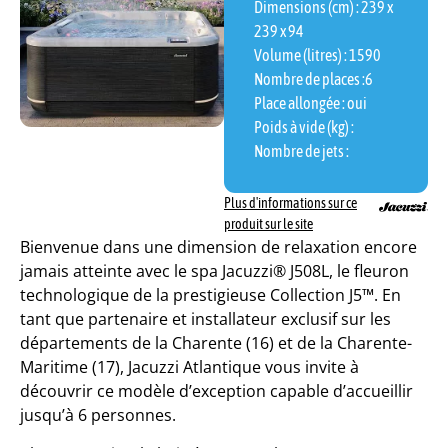
Dimensions (cm) : 239 x
239 x 94
Volume (litres) : 1590
Nombre de places :
6
Place allongée : oui
Poids à vide (kg) :
Nombre de jets :
Plus d'informations sur ce
produit sur le site
Bienvenue dans une dimension de relaxation encore
jamais atteinte avec le spa Jacuzzi® J508L, le fleuron
technologique de la prestigieuse Collection J5™. En
tant que partenaire et installateur exclusif sur les
départements de la Charente (16) et de la Charente-
Maritime (17), Jacuzzi Atlantique vous invite à
découvrir ce modèle d’exception capable d’accueillir
jusqu’à 6 personnes.