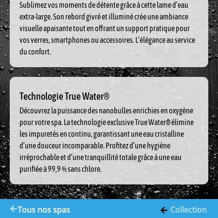
Sublimez vos moments de détente grâce à cette lame d’eau
extra-large. Son rebord givré et illuminé crée une ambiance
visuelle apaisante tout en offrant un support pratique pour
vos verres, smartphones ou accessoires. L’élégance au service
du confort.
Technologie True Water®
Découvrez la puissance des nanobulles enrichies en oxygène
pour votre spa. La technologie exclusive True Water® élimine
les impuretés en continu, garantissant une eau cristalline
d’une douceur incomparable. Profitez d’une hygiène
irréprochable et d’une tranquillité totale grâce à une eau
purifiée à 99,9 % sans chlore.
Tous nos spas
Collection