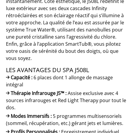
instantanément. Côté esthétique, le J508L redéfinit le
luxe extérieur avec ses deux cascades Infinity
rétroéclairées et son éclairage réactif qui s’illumine à
votre approche. La qualité de l’eau est assurée par le
système True Water®, utilisant des nanobulles pour
une pureté cristalline sans l’agressivité du chlore.
Enfin, grâce à l’application SmartTub®, vous pilotez
votre oasis de sérénité du bout des doigts, où que
vous soyez.
LES AVANTAGES DU SPA J508L
Capacité :
6 places dont 1 allonge de massage
intégral
Thérapie Infrarouge J5™ :
Assise exclusive avec 4
sources infrarouges et Red Light Therapy pour tout le
dos.
Modes Immersifs :
5 programmes multisensoriels
(sommeil, récupération, etc.) gérant jets et lumières.
Profils Personnalisés :
Enregistrement individuel