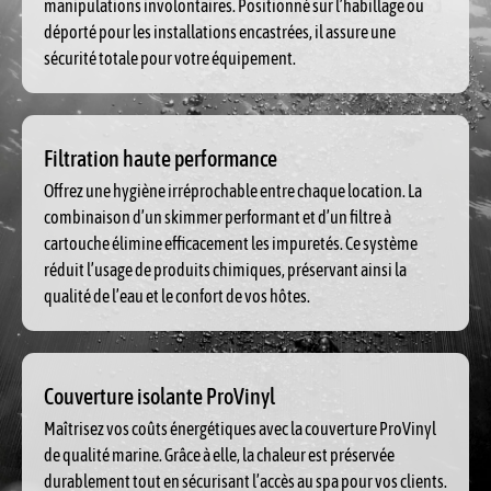
manipulations involontaires. Positionné sur l’habillage ou
déporté pour les installations encastrées, il assure une
sécurité totale pour votre équipement.
Filtration haute performance
Offrez une hygiène irréprochable entre chaque location. La
combinaison d’un skimmer performant et d’un filtre à
cartouche élimine efficacement les impuretés. Ce système
réduit l’usage de produits chimiques, préservant ainsi la
qualité de l’eau et le confort de vos hôtes.
Couverture isolante ProVinyl
Maîtrisez vos coûts énergétiques avec la couverture ProVinyl
de qualité marine. Grâce à elle, la chaleur est préservée
durablement tout en sécurisant l’accès au spa pour vos clients.