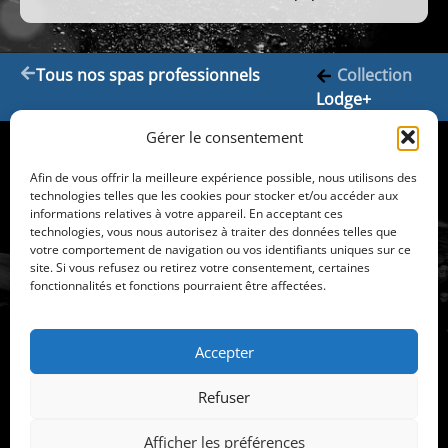
Tous nos spas professionnels
Collection
Lodge+
Gérer le consentement
Jacuzzi-
Nos spas
Afin de vous offrir la meilleure expérience possible, nous utilisons des
Atlantique
Spas
technologies telles que les cookies pour stocker et/ou accéder aux
L'excellence
pour
informations relatives à votre appareil. En acceptant ces
®
Jacuzzi
les
technologies, vous nous autorisez à traiter des données telles que
Nous
particuliers
votre comportement de navigation ou vos identifiants uniques sur ce
contacter
Spas
site. Si vous refusez ou retirez votre consentement, certaines
13 Rue Lambertz
Prendre
pour
fonctionnalités et fonctions pourraient être affectées.
Villeneuve les
rendez-
les
Salines
vous
professionnels
Spas
17000 La Rochelle
Accepter
de
05 46 29 00 28
nage
06 42 01 35 46
Refuser
Saunas et
hammams
CONTACT
RENDEZ-VOUS
Afficher les préférences