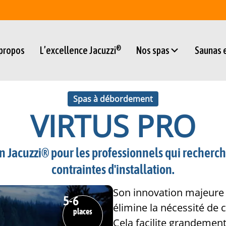
®
 propos
L’excellence Jacuzzi
Nos spas
Saunas
Spas à débordement
VIRTUS PRO
ion Jacuzzi® pour les professionnels qui recherc
contraintes d'installation.
Son innovation majeure es
5
-6
élimine la nécessité de 
places
Cela facilite grandement 