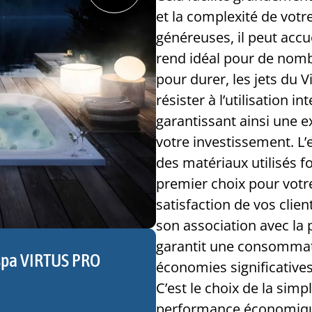
et la complexité de votr
généreuses, il peut accue
rend idéal pour de nomb
pour durer, les jets du 
résister à l’utilisation 
garantissant ainsi une e
votre investissement. L’
des matériaux utilisés 
premier choix pour votre
satisfaction de vos clien
son association avec l
garantit une consommati
 spa VIRTUS PRO
économies significative
C’est le choix de la simpl
performance économique